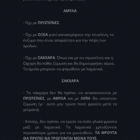
ΑΜΥΛΑ
- Όχι με
ΠΡΩΤΕΪΝΕΣ
.
- Όχι με
ΟΞΕΑ
γιατί καταστρέφουν την πτυελίνη, το
ένζυμο που είναι απαραίτητο για την πέψη των
αμύλων.
- Όχι με
ΣΑΚΧΑΡΑ
. Όπως και με τις πρωτεΐνες και η
ζάχαρη θα πάθει ζύμωση και θα δημιουργήσει αέρια.
Τα άμυλα μπορούν να φαγωθούν με λαχανικά.
ΣΑΚΧΑΡΑ
- Τα σάκχαρα δεν θα πρέπει να ανακατεύονται με
ΠΡΩΤΕΪΝΕΣ
, με
ΑΜΥΛΑ
και με
ΛΙΠΗ
. Θα υποστούν
ζύμωση (γι΄ αυτό μην τρώτε ποτέ φρούτο μετά τα
γεύματα).
- Επίσης, δεν πρέπει να τρώτε τα πολύ γλυκά φρούτα
μαζί με λαχανικά. Τα λαχανικά χρειάζονται
περισσότερο χρόνο για να χωνευθούν.
ΤΑ ΦΡΟΥΤΑ
ΘΑ ΠΡΕΠΕΙ ΝΑ ΤΡΩΓΟΝΤΑΙ ΜΟΝΑ ΤΟΥΣ
.