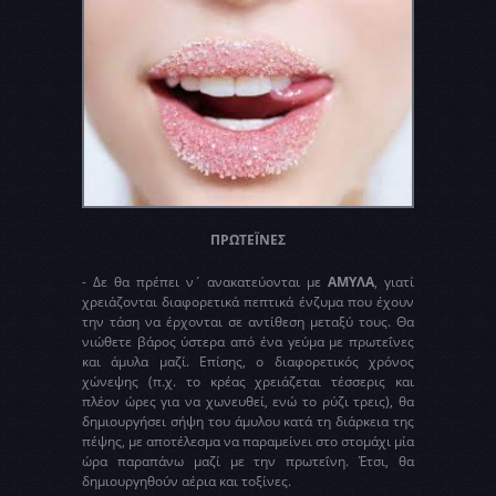
ΠΡΩΤΕΪΝΕΣ
- Δε θα πρέπει ν΄ ανακατεύονται με
ΑΜΥΛΑ
, γιατί
χρειάζονται διαφορετικά πεπτικά ένζυμα που έχουν
την τάση να έρχονται σε αντίθεση μεταξύ τους. Θα
νιώθετε βάρος ύστερα από ένα γεύμα με πρωτεΐνες
και άμυλα μαζί. Επίσης, ο διαφορετικός χρόνος
χώνεψης (π.χ. το κρέας χρειάζεται τέσσερις και
πλέον ώρες για να χωνευθεί, ενώ το ρύζι τρεις), θα
δημιουργήσει σήψη του άμυλου κατά τη διάρκεια της
πέψης, με αποτέλεσμα να παραμείνει στο στομάχι μία
ώρα παραπάνω μαζί με την πρωτεΐνη. Έτσι, θα
δημιουργηθούν αέρια και τοξίνες.