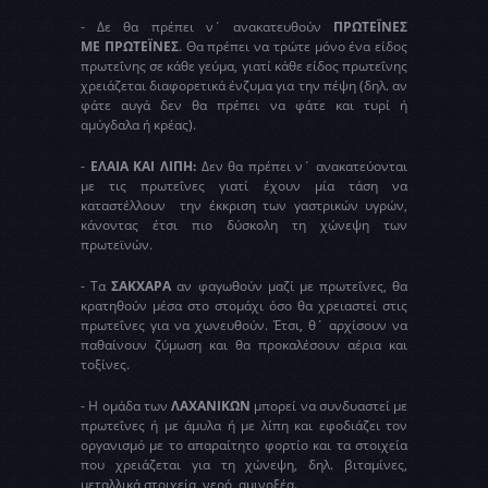
- Δε θα πρέπει ν΄ ανακατευθούν
ΠΡΩΤΕΪΝΕΣ
ΜΕ ΠΡΩΤΕΪΝΕΣ
. Θα πρέπει να τρώτε μόνο ένα είδος
πρωτεΐνης σε κάθε γεύμα, γιατί κάθε είδος πρωτεΐνης
χρειάζεται διαφορετικά ένζυμα για την πέψη (δηλ. αν
φάτε αυγά δεν θα πρέπει να φάτε και τυρί ή
αμύγδαλα ή κρέας).
-
ΕΛΑΙΑ ΚΑΙ ΛΙΠΗ:
Δεν θα πρέπει ν΄ ανακατεύονται
με τις πρωτεΐνες γιατί έχουν μία τάση να
καταστέλλουν την έκκριση των γαστρικών υγρών,
κάνοντας έτσι πιο δύσκολη τη χώνεψη των
πρωτεϊνών.
- Τα
ΣΑΚΧΑΡΑ
αν φαγωθούν μαζί με πρωτεΐνες, θα
κρατηθούν μέσα στο στομάχι όσο θα χρειαστεί στις
πρωτεΐνες για να χωνευθούν. Έτσι, θ΄ αρχίσουν να
παθαίνουν ζύμωση και θα προκαλέσουν αέρια και
τοξίνες.
- Η ομάδα των
ΛΑΧΑΝΙΚΩΝ
μπορεί να συνδυαστεί με
πρωτεΐνες ή με άμυλα ή με λίπη και εφοδιάζει τον
οργανισμό με το απαραίτητο φορτίο και τα στοιχεία
που χρειάζεται για τη χώνεψη, δηλ. βιταμίνες,
μεταλλικά στοιχεία, νερό, αμινοξέα.