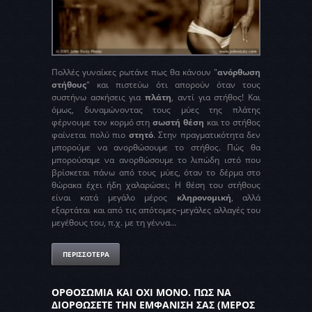
Πολλές γυναίκες ρωτάνε πως θα κάνουν "
ανόρθωση
στήθους
" και πιστεύω ότι απορούν όταν τους
συστήνω ασκήσεις για
πλάτη
, αντί για στήθος! Και
όμως, δυναμώνοντας τους μύες της πλάτης
φέρνουμε τον κορμό στη
σωστή
θέση
και το στήθος
φαίνεται πολύ πιο
στητό
. Στην πραγματικότητα δεν
μπορούμε να ανορθώσουμε το στήθος. Πώς θα
μπορούσαμε να ανορθώσουμε το λιπώδη ιστό που
βρίσκεται πάνω από τους μύες, όταν το δέρμα στο
θώρακα έχει ήδη χαλαρώσει; Η θέση του στήθους
είναι κατά μεγάλο μέρος
κληρονομική
, αλλά
εξαρτάται και από τις απότομες–μεγάλες αλλαγές του
μεγέθους του, π.χ. με τη γέννα...
ΠΕΡΙΣΣΟΤΕΡΑ
ΟΡΘΟΣΩΜΙΑ ΚΑΙ ΟΧΙ ΜΟΝΟ. ΠΩΣ ΝΑ
ΔΙΟΡΘΩΣΕΤΕ ΤΗΝ ΕΜΦΑΝΙΣΗ ΣΑΣ (ΜΕΡΟΣ